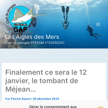
Aller
au
contenu
Les Aigles des Mers
Club de plongée FFESSM n°33050241
Finalement ce sera le 12
janvier, le tombant de
Méjean…
Par
Patrick Rauch
/
29 décembre 2024
Gérer le consentement aux
!! Attention nouveau changement de date pour cause de