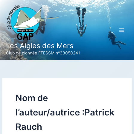
Aller
au
contenu
Les Aigles des Mers
Club de plongée FFESSM n°33050241
Nom de
l’auteur/autrice :Patrick
Rauch