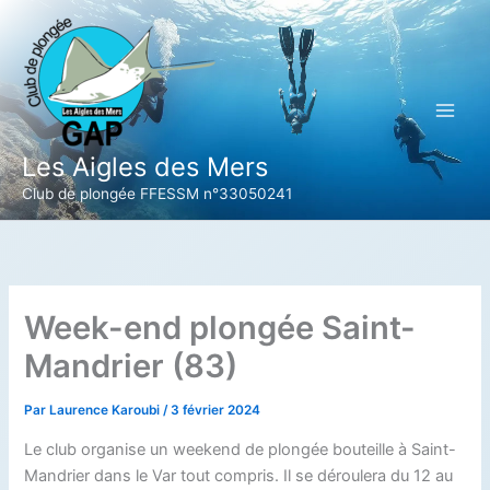
Aller
au
contenu
Les Aigles des Mers
Club de plongée FFESSM n°33050241
Week-end plongée Saint-
Mandrier (83)
Par
Laurence Karoubi
/
3 février 2024
Le club organise un weekend de plongée bouteille à Saint-
Mandrier dans le Var tout compris. Il se déroulera du 12 au