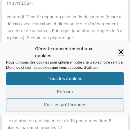
14 avril 2024.
Vendredi 12 avril : départ du club en fin de journée (heure à
définir) avec le minibus et direction le site d’hébergement
au centre de vacances Fabrégas (chambre partagée de 3 à
4 places). Prévoir son pique-nique.
Gérer le consentement aux
Samedi 13 avril : 2 plongées avec le centre de plongée de
cookies
Saint-Mandrier (CPMS).
Nous utilisons des cookies pour optimiser notre site web et notre service.
Merci de choisir les cookies que vous acceptez d'utiliser.
Dimanche 14 avril : 2 plongées avec le centre de plongée
Tous les cookies
de Saint-Mandrier (CPMS) puis retour à Gap.
Refuser
Le coût du week-end est de 290€ par personne. Il
comprend : les 4 plongées, l’hébergement, la restauration
Voir les préférences
et le transport (péage+carburant).
Le nombre de participant est de 15 personnes dont 8
places maximum pour les N1.