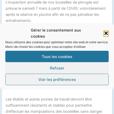
L’inspection annuelle de nos bouteilles de plongée est
prévue le samedi 7 mars à partir de 12h00, volontairement
après la séance en piscine afin de ne pas pénaliser les
entraînements.
Gérer le consentement aux
Des pizzas permettront à tous les bénévoles de reprendre
cookies
des forces.
Nous utilisons des cookies pour optimiser notre site web et notre service.
Merci de choisir les cookies que vous acceptez d'utiliser.
Tout les adhérents sont bienvenus :
Tous les cookies
Les TIV (technicien d’inspection visuelle) qui doivent à
Refuser
minima inspecter une bouteille par an pour conserver leurs
prérogatives,ainsi que tous les adhérents volontaires et
Voir les préférences
disponibles qui s’associeront à un TIV pour réaliser ces
inspections.
Les établis et autres postes de travail devront être
suffisamment résistants et stables pour permettre
d’effectuer les manipulations des bouteilles sans danger.