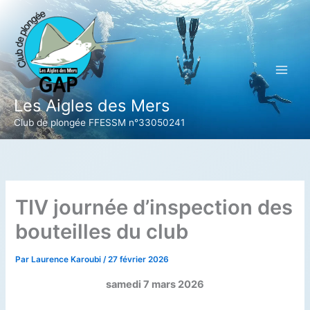
Aller
au
contenu
Les Aigles des Mers
Club de plongée FFESSM n°33050241
TIV journée d’inspection des
bouteilles du club
Par
Laurence Karoubi
/
27 février 2026
samedi 7 mars 2026