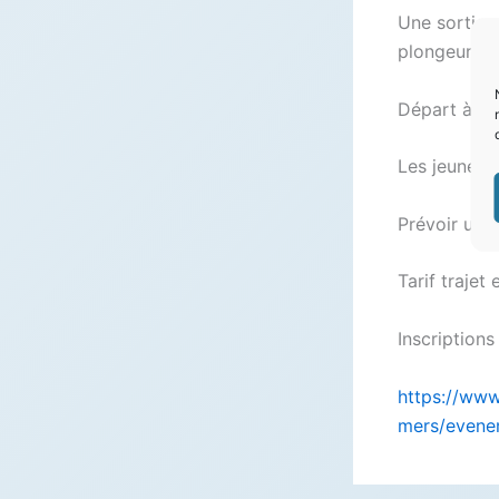
Une sortie 
plongeurs le
Départ à 8:0
d
Les jeunes d
Prévoir un p
Tarif trajet
Inscriptions
https://www
mers/evene