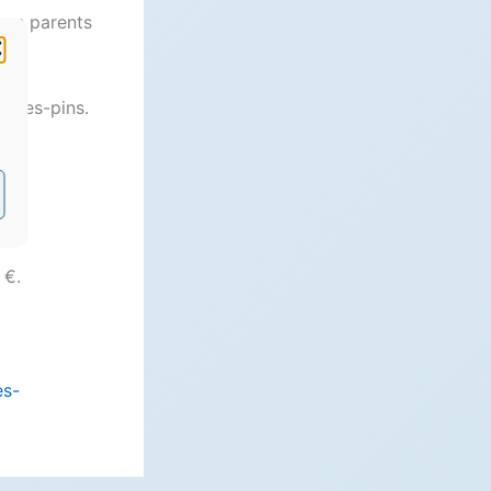
urs parents
t-les-pins.
 €.
es-