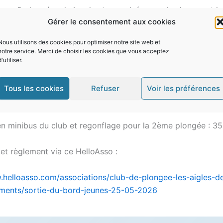
avec 2 plongées du bord est organisée pour les jeunes et le
Gérer le consentement aux cookies
 lundi 25 mai (férié Pentecôte).
Nous utilisons des cookies pour optimiser notre site web et
0 donc rdv à 7:30 au club. Destination : sans doute, Sausse
notre service. Merci de choisir les cookies que vous acceptez
'utiliser.
evront percevoir leur matériel le samedi 23 mai à midi.
Tous les cookies
Refuser
Voir les préférences
ique-nique pour le midi et un goûter.
 en minibus du club et regonflage pour la 2ème plongée : 35
 et règlement via ce HelloAsso :
.helloasso.com/associations/club-de-plongee-les-aigles-d
ments/sortie-du-bord-jeunes-25-05-2026