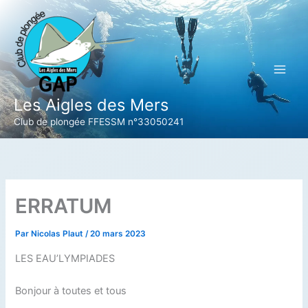
Aller
au
contenu
Les Aigles des Mers
Club de plongée FFESSM n°33050241
ERRATUM
Par
Nicolas Plaut
/
20 mars 2023
LES EAU’LYMPIADES
Bonjour à toutes et tous