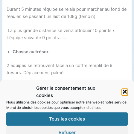
Durant 5 minutes l’équipe se relaie pour marcher au fond de
l’eau en se passant un lest de 10kg (témoin)
La plus grande distance se verra attribuer 10 points /
L’équipe suivante 9 points……
Chasse au trésor
2 équipes se retrouvent face a un coffre remplit de 9
trésors. Déplacement palmé.
L’équipe qui rapporte 5 trésors au-delà du cerceau gagne
Gérer le consentement aux
un point ( se joue en deux manches à la suite)
cookies
Nous utilisons des cookies pour optimiser notre site web et notre service.
Merci de choisir les cookies que vous acceptez d'utiliser.
Tant va la cruche a l’air….
Tous les cookies
Le jeu consiste a écoper de l’air pour remplir un seau
renversé et lesté, possibilité de relais !
Refuser