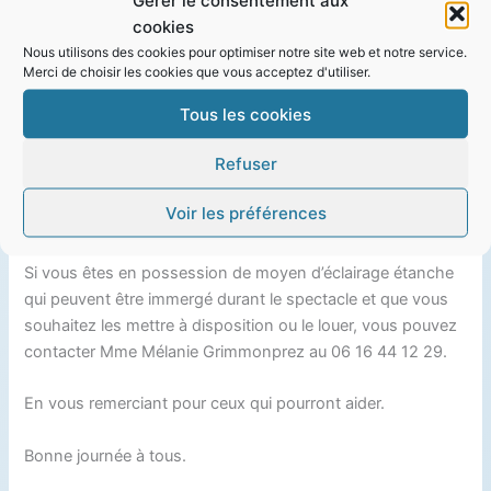
Gérer le consentement aux
nautique de Fontreyne (piscine extérieure).
cookies
Nous utilisons des cookies pour optimiser notre site web et notre service.
Le bassin extérieur n’étant pas éclairé sous l’eau, le club fait
Merci de choisir les cookies que vous acceptez d'utiliser.
appel à nos adhérents pour savoir si nous pouvons prêter
Tous les cookies
ou louer des phares de plongée pour éclairer sous l’eau lors
du spectacle.
Refuser
De même si vous connaissez un magasin pour louer un tel
Voir les préférences
matériel vous pouvez les conseiller.
Si vous êtes en possession de moyen d’éclairage étanche
qui peuvent être immergé durant le spectacle et que vous
souhaitez les mettre à disposition ou le louer, vous pouvez
contacter Mme Mélanie Grimmonprez au 06 16 44 12 29.
En vous remerciant pour ceux qui pourront aider.
Bonne journée à tous.