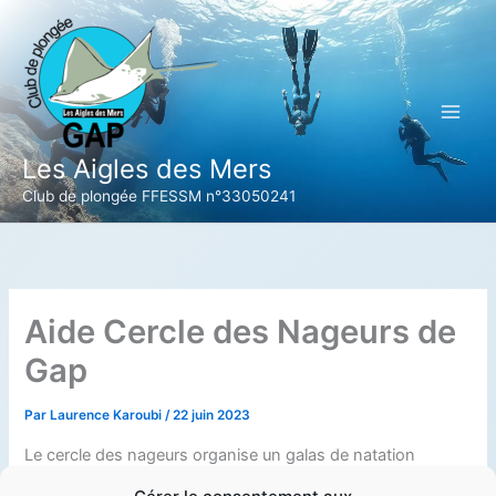
Aller
au
contenu
Les Aigles des Mers
Club de plongée FFESSM n°33050241
Aide Cercle des Nageurs de
Gap
Par
Laurence Karoubi
/
22 juin 2023
Le cercle des nageurs organise un galas de natation
artistique le vendredi 23 et samedi 24 juin au stade